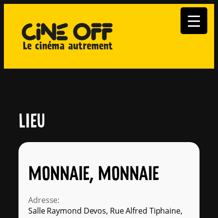
Aller
au
contenu
LIEU
MONNAIE, MONNAIE
Adresse:
Salle Raymond Devos, Rue Alfred Tiphaine,